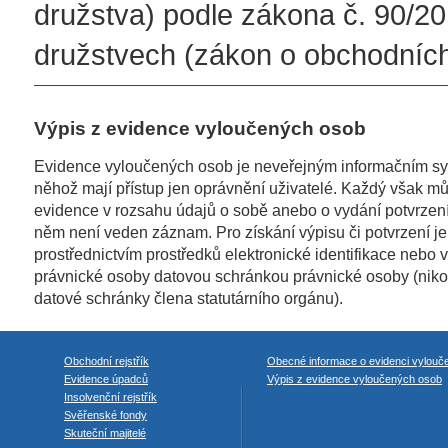
družstva) podle zákona č. 90/2
družstvech (zákon o obchodních
Výpis z evidence vyloučených osob
Evidence vyloučených osob je neveřejným informačním s
něhož mají přístup jen oprávnění uživatelé. Každý však mů
evidence v rozsahu údajů o sobě anebo o vydání potvrzení,
něm není veden záznam. Pro získání výpisu či potvrzení je 
prostřednictvím prostředků elektronické identifikace nebo 
právnické osoby datovou schránkou právnické osoby (niko
datové schránky člena statutárního orgánu).
Obchodní rejstřík
Obecné informace o evidenci vylouč
Evidence úpadců
Výpis z evidence vyloučených osob
Insolvenční rejstřík
Svěřenské fondy
Skuteční majitelé