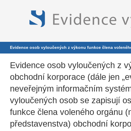
Evidence osob vyloučených z výkonu funkce člena volenéh
Evidence osob vyloučených z v
obchodní korporace (dále jen „e
neveřejným informačním systém
vyloučených osob se zapisují os
funkce člena voleného orgánu (n
představenstva) obchodní korpo